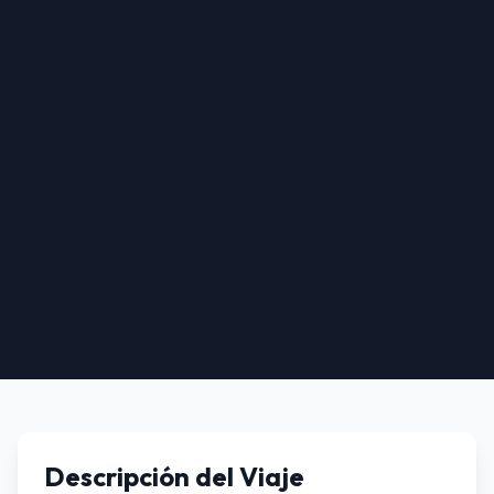
BUZIOS & ARRAIAL DO
CABO - VACACIONES
DE INVIERNO 2026 - 7
DIAS 6 NOCHES
Brasil • BUZIOS
7 días / 6 noches
Desde
USD 1100
Descripción del Viaje