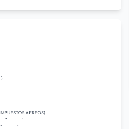
 )
YE IMPUESTOS AEREOS)
200 " " "
00 " " "